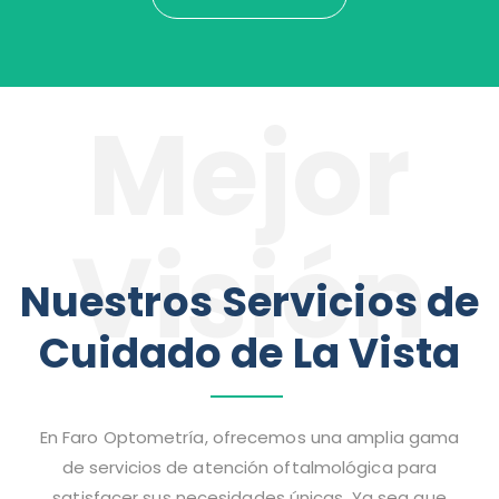
Mejor
Visión
Nuestros Servicios de
Cuidado de La Vista
En Faro Optometría, ofrecemos una amplia gama
de servicios de atención oftalmológica para
satisfacer sus necesidades únicas. Ya sea que