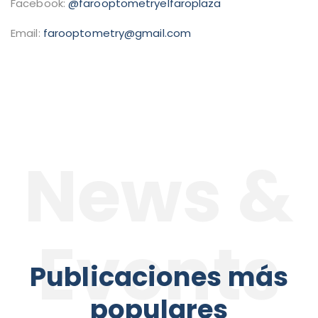
Facebook:
@farooptometryelfaroplaza
Email:
farooptometry@gmail.com
News &
Events
Publicaciones más
populares