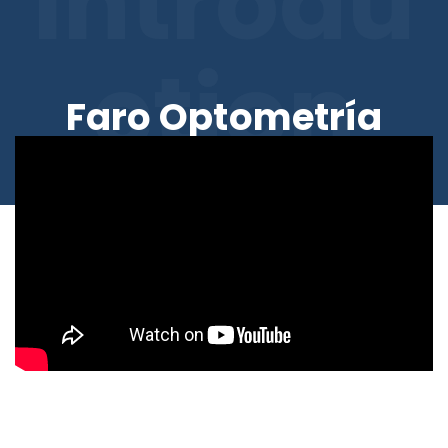
Introdu
Ction
Faro Optometría