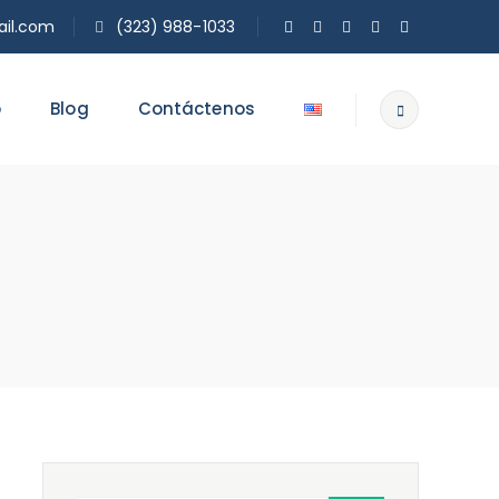
il.com
(323) 988-1033
o
Blog
Contáctenos