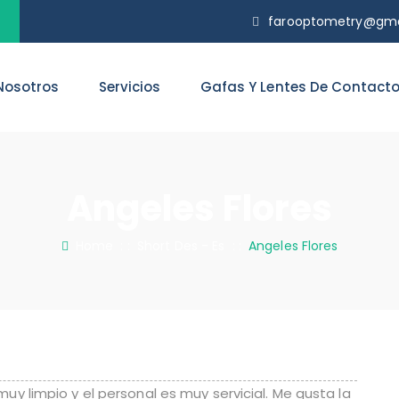
farooptometry@gma
Nosotros
Servicios
Gafas Y Lentes De Contact
Angeles Flores
Home
: :
Short Des - Es
: :
Angeles Flores
muy limpio y el personal es muy servicial. Me gusta la