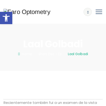
Abrir barra de herramientas
Laal Golbadi
Home
: :
Short Des - Es
: :
Laal Golbadi
Recientemente también fui a un examen de la vista